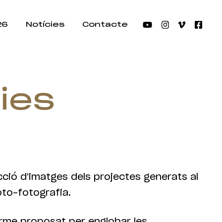
26
Notícies
Contacte
ies
cció d'imatges dels projectes generats al
oto-fotografia.
erme proposat per englobar les