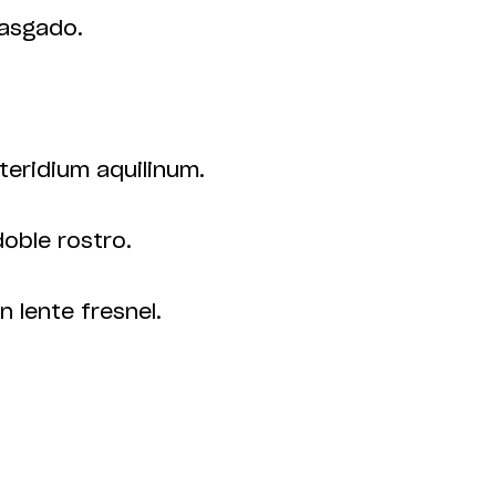
rasgado.
teridium aquilinum.
oble rostro.
n lente fresnel.