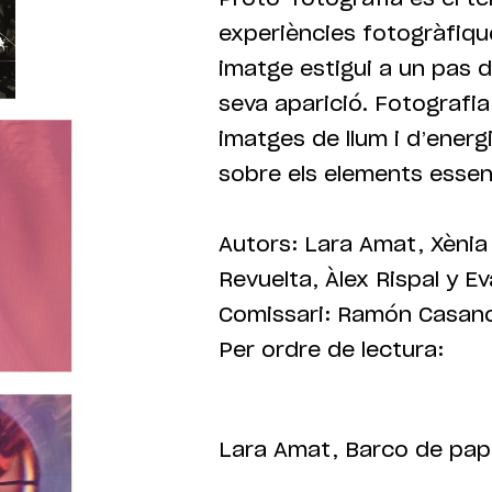
experiències fotogràfiq
imatge estigui a un pas 
seva aparició. Fotografi
imatges de llum i d’energ
sobre els elements essenc
Autors: Lara Amat, Xènia
Revuelta, Àlex Rispal y Ev
Comissari: Ramón Casanov
Per ordre de lectura:
Lara Amat, Barco de pape