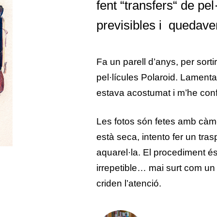
fent “transfers“ de pel
previsibles i quedav
Fa un parell d’anys, per sortir
pel·lícules Polaroid. Lamenta
estava acostumat i m’he conf
Les fotos són fetes amb càme
està seca, intento fer un tra
aquarel·la. El procediment és 
irrepetible… mai surt com u
criden l’atenció.