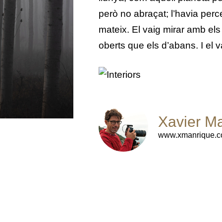
però no abraçat; l’havia percebu
mateix. El vaig mirar amb els
oberts que els d’abans. I el v
Xavier M
www.xmanrique.