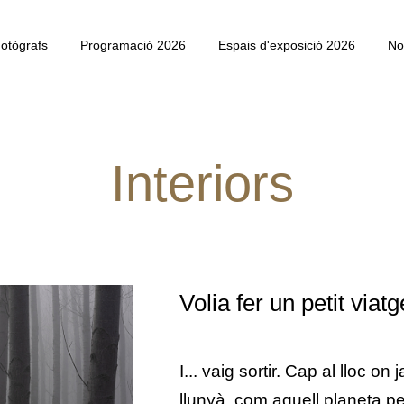
otògrafs
Programació 2026
Espais d'exposició 2026
No
Interiors
Volia fer un petit via
I... vaig sortir. Cap al lloc on
llunyà, com aquell planeta pe