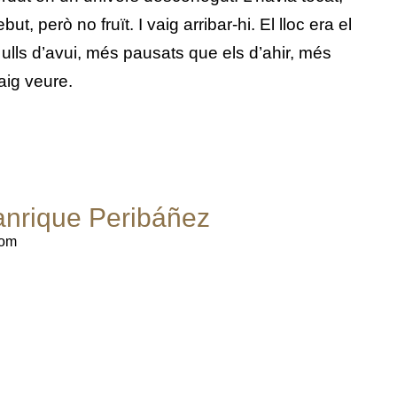
t, però no fruït. I vaig arribar-hi. El lloc era el
 ulls d’avui, més pausats que els d’ahir, més
aig veure.
anrique Peribáñez
com