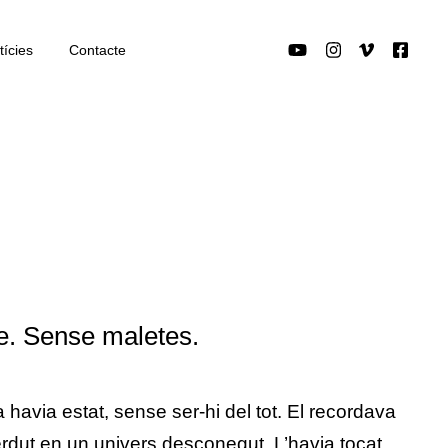
tícies
Contacte
tge. Sense maletes.
 ja havia estat, sense ser-hi del tot. El recordava
rdut en un univers desconegut. L’havia tocat,