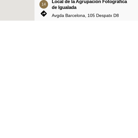
Local de la Agrupación Fotográfica
14
de Igualada
Avgda Barcelona, 105 Despatx D8
Centro Cívico Norte
15
C/ Sant Martí de Tous, 8
laBastida
16
Contacto
C/ Creueta, 31