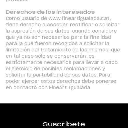
Derechos de los interesados
Como usuario de
www.fineartigualada.cat
,
tiene derecho a acceder, rectificar o solicitar
la supresión de sus datos, cuando considere
que ya no son necesarios para la finalidad
para la que fueron recogidos a solicitar la
limitación del tratamiento de las mismas, que
en tal caso sólo se conservarán los
estrictamente necesarios para llevar a cabo
el ejercicio de posibles reclamaciones y
solicitar la portabilidad de sus datos. Para
poder ejercer estos derechos debe ponerse
en contacto con FineArt Igualada.
Suscríbete