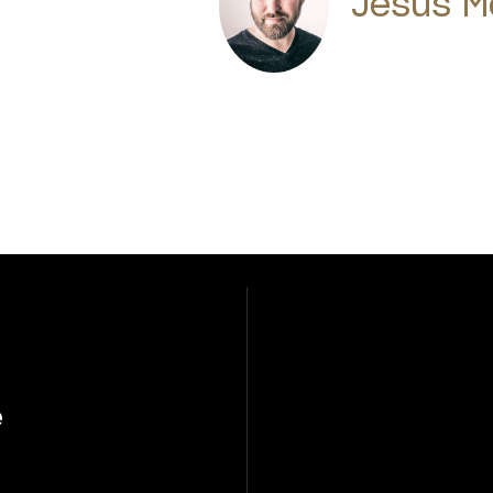
Jesús M
e