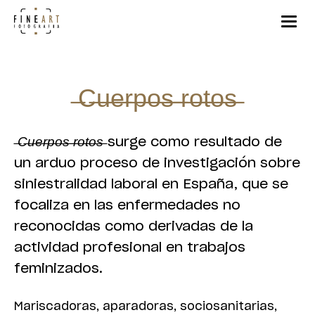
̶C̶u̶e̶r̶p̶o̶s̶ ̶r̶o̶t̶o̶s̶
̶C̶u̶e̶r̶p̶o̶s̶ ̶r̶o̶t̶o̶s̶
surge como resultado de
un arduo proceso de investigación sobre
siniestralidad laboral en España, que se
focaliza en las enfermedades no
reconocidas como derivadas de la
actividad profesional en trabajos
feminizados.
Mariscadoras, aparadoras, sociosanitarias,