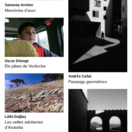
Samanta Aretino
Memòries d'avui
Oscar Dhooge
Els pibes de Vuriloche
Andrés Cañal
Passeigs geomètrics
Lútfü Dağtaș
Les velles adoberies
d'Anatolia