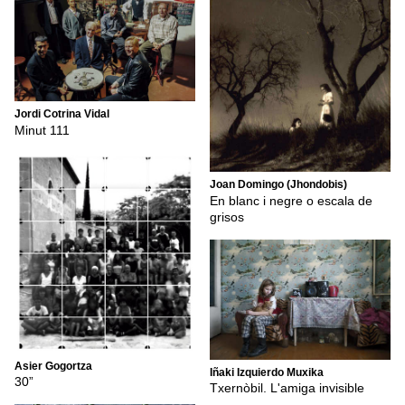
Jordi Cotrina Vidal
Minut 111
Joan Domingo (Jhondobis)
En blanc i negre o escala de
grisos
Asier Gogortza
Iñaki Izquierdo Muxika
30”
Txernòbil. L'amiga invisible