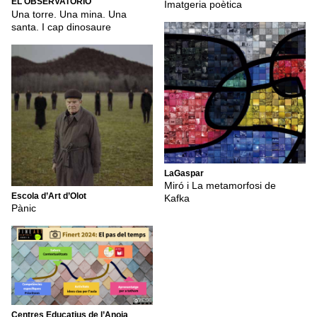
EL OBSERVATORIO
Imatgeria poètica
Una torre. Una mina. Una
santa. I cap dinosaure
LaGaspar
Miró i La metamorfosi de
Escola d’Art d’Olot
Kafka
Pànic
Centres Educatius de l’Anoia