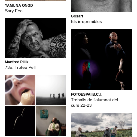
YAMUNA ONGD
Sary Feo
Grisart
Els irreprimibles
Manfred Pililk
73è. Trofeu Pell
FOTOESPAI B.C.I.
Treballs de l'alumnat del
curs 22-23