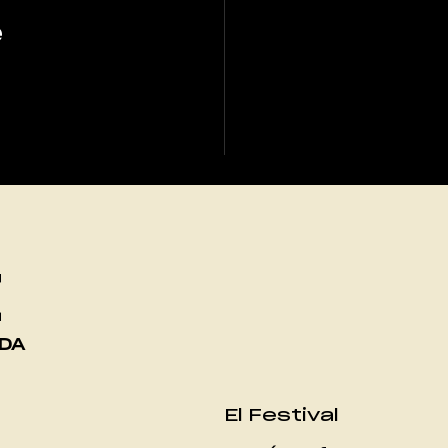
e
t
ADA
El Festival