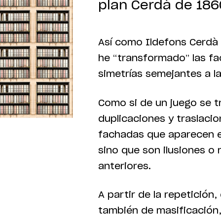
plan Cerdà de 186
Así como Ildefons Cerdà 
he “transformado” las fa
simetrías semejantes a l
Como si de un juego se tr
duplicaciones y traslaci
fachadas que aparecen e
sino que son ilusiones o 
anteriores.
A partir de la repetición,
también de masificación